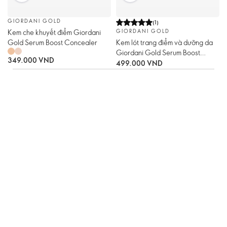
GIORDANI GOLD
(
1
)
Kem che khuyết điểm Giordani
GIORDANI GOLD
Gold Serum Boost Concealer
Kem lót trang điểm và dưỡng da
Giordani Gold Serum Boost
349.000 VND
Primer
499.000 VND