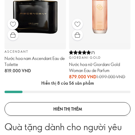
ASCENDANT
(
7
)
Nước hoa nam Ascendant Eau de
GIORDANI GOLD
Toilette
Nước hoa nữ Giordani Gold
Woman Eau de Parfum
819.000 VND
879.000 VND
1.099.000 VND
Hiển thị 8 của 56 sản phẩm
HIỂN THỊ THÊM
Quà tặng dành cho người yêu