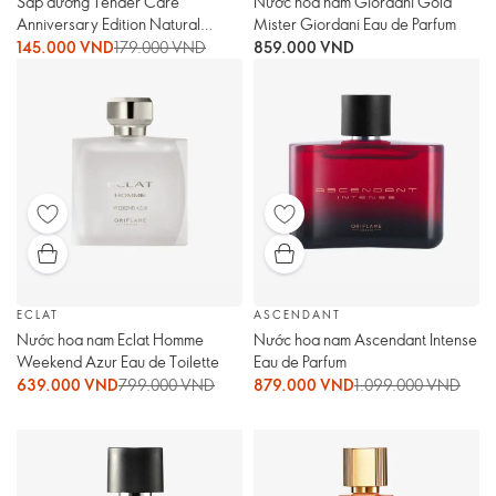
Sáp dưỡng Tender Care
Nước hoa nam Giordani Gold
Anniversary Edition Natural
Mister Giordani Eau de Parfum
Multi-Purpose Balm
145.000 VND
179.000 VND
859.000 VND
ECLAT
ASCENDANT
Nước hoa nam Eclat Homme
Nước hoa nam Ascendant Intense
Weekend Azur Eau de Toilette
Eau de Parfum
639.000 VND
799.000 VND
879.000 VND
1.099.000 VND