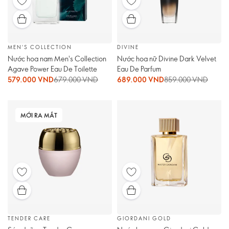
MEN'S COLLECTION
DIVINE
Nước hoa nam Men's Collection
Nước hoa nữ Divine Dark Velvet
Agave Power Eau De Toilette
Eau De Parfum
579.000 VND
679.000 VND
689.000 VND
859.000 VND
MỚI RA MẮT
TENDER CARE
GIORDANI GOLD