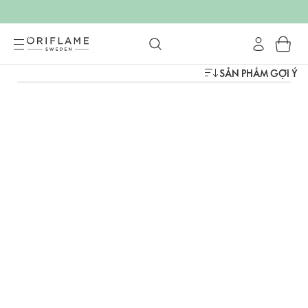
SẢN PHẨM GỢI Ý
Nhãn hàng xếp từ A đến Z