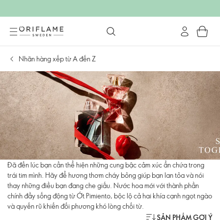
Nhãn hàng xếp từ A đến Z
Đã đến lúc bạn cần thể hiện những cung bậc cảm xúc ẩn chứa trong
trái tim mình. Hãy để hương thơm cháy bỏng giúp bạn lan tỏa và nói
thay những điều bạn đang che giấu. Nước hoa mới với thành phần
chính đầy sống động từ Ớt Pimiento, bộc lộ cả hai khía cạnh ngọt ngào
và quyến rũ khiến đối phương khó lòng chối từ.
SẢN PHẨM GỢI Ý