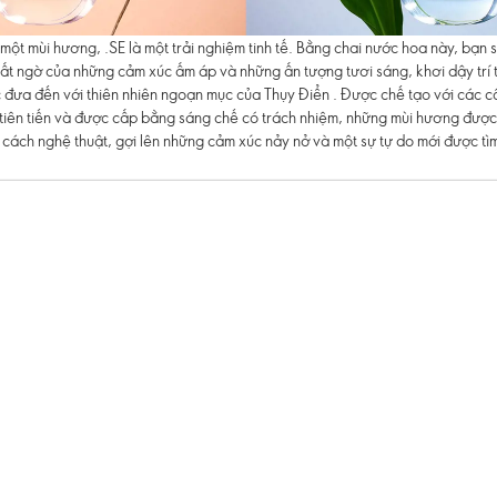
 một mùi hương, .SE là một trải nghiệm tinh tế. Bằng chai nước hoa này, bạn
ất ngờ của những cảm xúc ấm áp và những ấn tượng tươi sáng, khơi dậy trí 
 đưa đến với thiên nhiên ngoạn mục của Thụy Điển . Được chế tạo với các 
iên tiến và được cấp bằng sáng chế có trách nhiệm, những mùi hương được
 cách nghệ thuật, gợi lên những cảm xúc nảy nở và một sự tự do mới được tìm