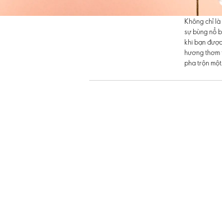
Không chỉ là
sự bùng nổ b
khi bạn được
hương thơm t
pha trộn một