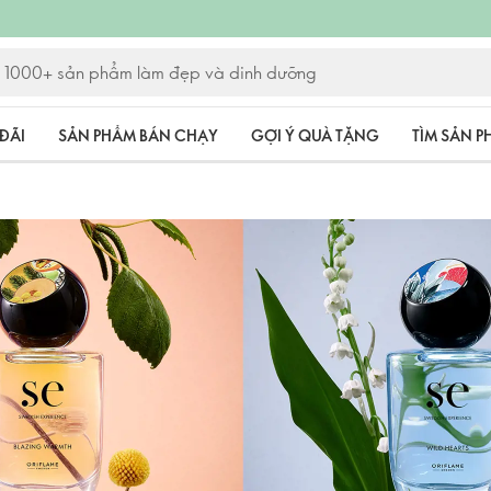
ĐÃI
SẢN PHẨM BÁN CHẠY
GỢI Ý QUÀ TẶNG
TÌM SẢN 