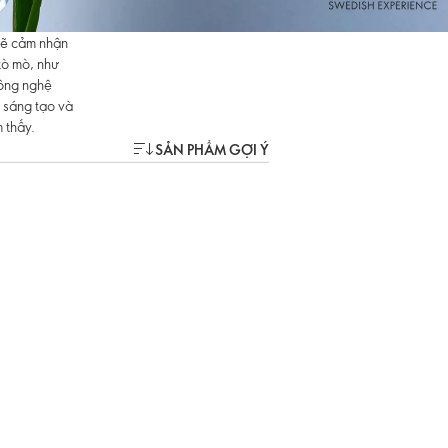
 sẽ cảm nhận
tò mò, như
công nghệ
 sáng tạo và
 thấy.
SẢN PHẨM GỢI Ý