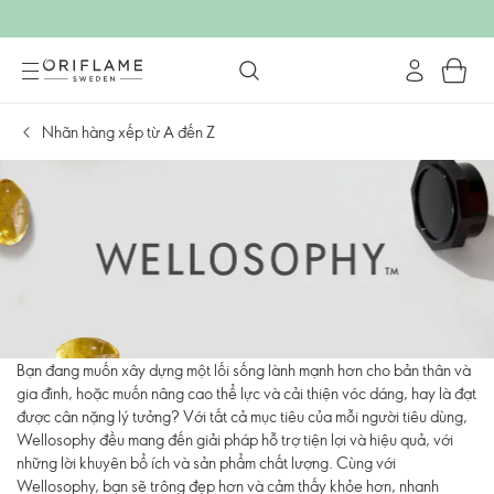
Nhãn hàng xếp từ A đến Z
Bạn đang muốn xây dựng một lối sống lành mạnh hơn cho bản thân và
gia đình, hoặc muốn nâng cao thể lực và cải thiện vóc dáng, hay là đạt
được cân nặng lý tưởng? Với tất cả mục tiêu của mỗi người tiêu dùng,
Wellosophy đều mang đến giải pháp hỗ trợ tiện lợi và hiệu quả, với
những lời khuyên bổ ích và sản phẩm chất lượng. Cùng với
Wellosophy, bạn sẽ trông đẹp hơn và cảm thấy khỏe hơn, nhanh