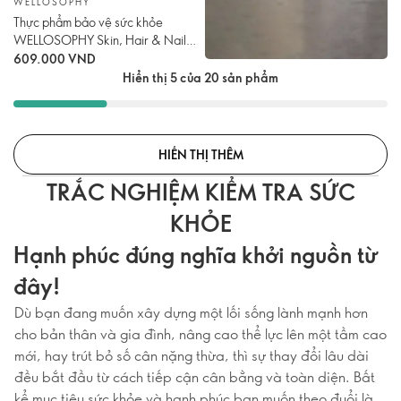
WELLOSOPHY
Thực phẩm bảo vệ sức khỏe
WELLOSOPHY Skin, Hair & Nail
NutriComplex
609.000 VND
Hiển thị 5 của 20 sản phẩm
HIỂN THỊ THÊM
TRẮC NGHIỆM KIỂM TRA SỨC
KHỎE
Hạnh phúc đúng nghĩa khởi nguồn từ
đây!
Dù bạn đang muốn xây dựng một lối sống lành mạnh hơn
cho bản thân và gia đình, nâng cao thể lực lên một tầm cao
mới, hay trút bỏ số cân nặng thừa, thì sự thay đổi lâu dài
đều bắt đầu từ cách tiếp cận cân bằng và toàn diện. Bất
kể mục tiêu sức khỏe và hạnh phúc bạn muốn theo đuổi là