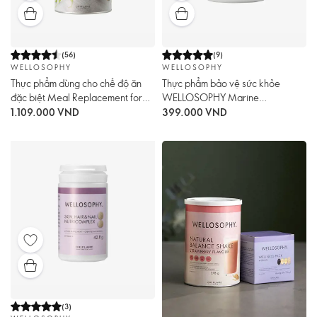
(
56
)
(
9
)
WELLOSOPHY
WELLOSOPHY
Thực phẩm dùng cho chế độ ăn
Thực phẩm bảo vệ sức khỏe
đặc biệt Meal Replacement for
WELLOSOPHY Marine
Weight Control Chocolate
Magnesium & Vitamin B6
1.109.000 VND
399.000 VND
Flavour
(
3
)