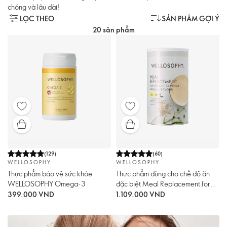
chóng và lâu dài!
LỌC THEO
SẢN PHẨM GỢI Ý
20 sản phẩm
(
129
)
(
60
)
WELLOSOPHY
WELLOSOPHY
Thực phẩm bảo vệ sức khỏe
Thực phẩm dùng cho chế độ ăn
WELLOSOPHY Omega-3
đặc biệt Meal Replacement for
Weight Control Vanilla Flavour
399.000 VND
1.109.000 VND