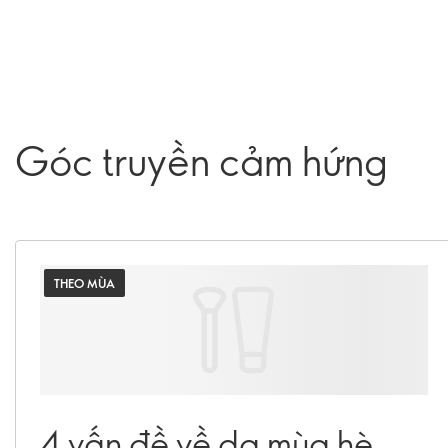
Góc truyền cảm hứng
THEO MÙA
4 vấn đề về da mùa hè