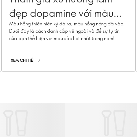
đẹp dopamine với màu
hồng nóng bỏng
Màu hồng thiên niên kỷ đã ra, màu hồng nóng đã vào.
Dưới đây là cách đánh cắp vẻ ngoài và để sự tự tin
của bạn thể hiện với màu sắc hot nhất trong năm!
XEM CHI TIẾT