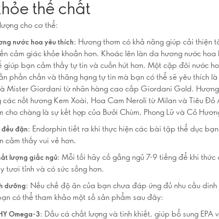
khỏe thể chất
ượng cho cơ thể:
: Hương thơm có khả năng giúp cải thiện 
ơng nước hoa yêu thích
ến cảm giác khỏe khoắn hơn. Khoác lên làn da hương nước hoa
hể giúp bạn cảm thấy tự tin và cuốn hút hơn. Một cặp đôi nước 
hần phấn chấn và thăng hạng tự tin mà bạn có thể sẽ yêu thích là
à Mister Giordani từ nhãn hàng cao cấp Giordani Gold. Hương
các nốt hương Kem Xoài, Hoa Cam Neroli từ Milan và Tiêu Đỏ 
 cho chàng là sự kết hợp của Bưởi Chùm, Phong Lữ và Cỏ Hươn
: Endorphin tiết ra khi thực hiện các bài tập thể dục bạn
c đều đặn
n cảm thấy vui vẻ hơn.
: Mỗi tối hãy cố gắng ngủ 7-9 tiếng để khi thứ
ất lượng giấc ngủ
y tươi tỉnh và có sức sống hơn.
: Nếu chế độ ăn của bạn chưa đáp ứng đủ nhu cầu dinh
nh dưỡng
 bạn có thể tham khảo một số sản phẩm sau đây:
: Dầu cá chất lượng và tinh khiết, giúp bổ sung EPA
HY Omega-3