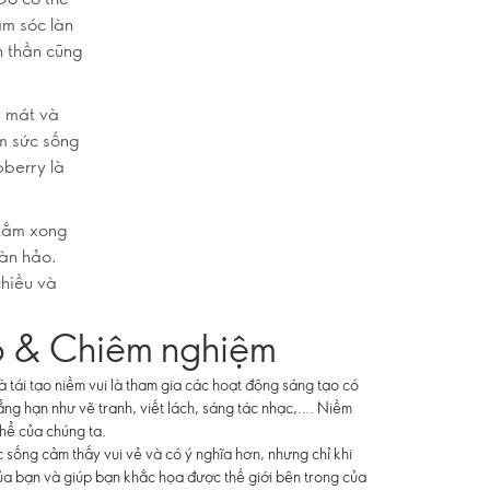
ăm sóc làn
h thần cũng
i mát và
êm sức sống
berry là
 tắm xong
àn hảo.
hiều và
o & Chiêm nghiệm
 tái tạo niềm vui là tham gia các hoạt động sáng tạo có
ẳng hạn như vẽ tranh, viết lách, sáng tác nhạc,…. Niềm
thể của chúng ta.
 sống cảm thấy vui vẻ và có ý nghĩa hơn, nhưng chỉ khi
 của bạn và giúp bạn khắc họa được thế giới bên trong của