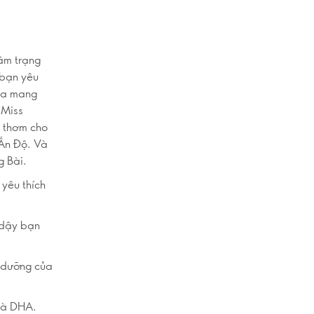
tâm trạng
 bạn yêu
hoa mang
 Miss
 thơm cho
Ấn Độ. Và
g Bài.
 yêu thích
c dậy bạn
 dưỡng của
 và DHA.