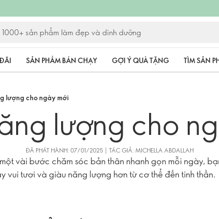
ĐÃI
SẢN PHẨM BÁN CHẠY
GỢI Ý QUÀ TẶNG
TÌM SẢN 
g lượng cho ngày mới
ăng lượng cho ng
ĐÃ PHÁT HÀNH: 07/01/2025 | TÁC GIẢ: MICHELLA ABDALLAH
 một vài bước chăm sóc bản thân nhanh gọn mỗi ngày, bạ
y vui tươi và giàu năng lượng hơn từ cơ thể đến tinh thần.