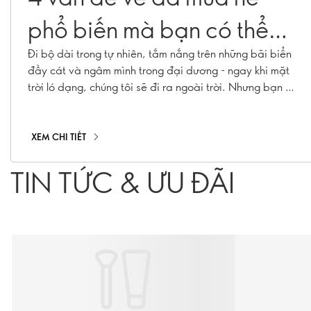
phổ biến mà bạn có thể
ngăn ngừa
Đi bộ dài trong tự nhiên, tắm nắng trên những bãi biển
đầy cát và ngâm mình trong đại dương - ngay khi mặt
trời ló dạng, chúng tôi sẽ đi ra ngoài trời. Nhưng bạn có
biết rằng mùa hè thực sự có thể có tác động tiêu cực
đến làn da của bạn? Dưới đây, chúng tôi liệt kê 4 vấn
đề về da phổ biến vào mùa hè và cho bạn biết cách
XEM CHI TIẾT
giải quyết từng vấn đề.
TIN TỨC & ƯU ĐÃI