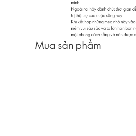
mình.
Ngoài ra, hãy dành chút thời gian đ
trị thật sự của cuộc sống này.
Khi kết hợp những mẹo nhỏ này vào
niềm vui sâu sắc và to lớn hơn bạn 
một phong cách sống và nên được c
Mua sản phẩm