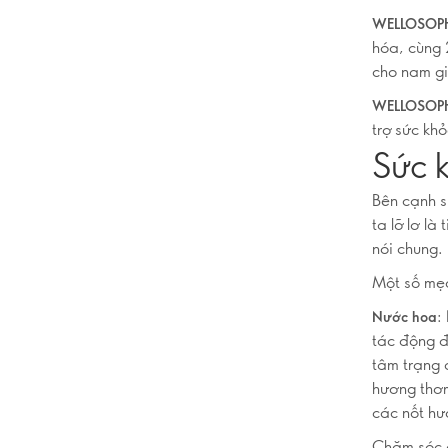
WELLOSOPH
hóa, cùng 2
cho nam gi
WELLOSOPHY
trợ sức kh
Sức k
Bên cạnh s
ta lỡ lơ l
nói chung.
Một số mẹo
:
Nước hoa
tác động đ
tâm trạng 
hương thơm
các nốt h
Chăm sóc c