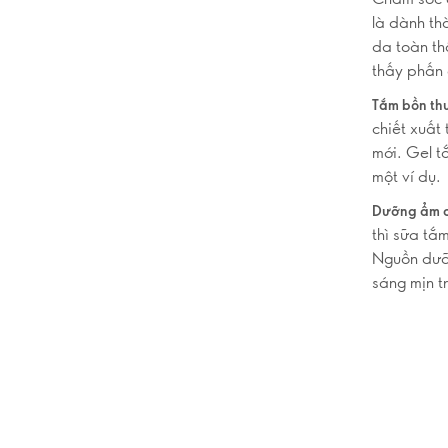
là dành th
da toàn th
thấy phấn 
Tắm bồn th
chiết xuất
mới. Gel t
một ví dụ.
Dưỡng ẩm 
thì sữa tắ
Nguồn dưỡ
sáng mịn t