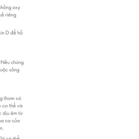
chống oxy
kế riêng
min D để hỗ
. Nếu chúng
cuộc sống
ng thơm có
p cơ thể và
c dịu êm từ
òa ca của
n.
Đó có thể