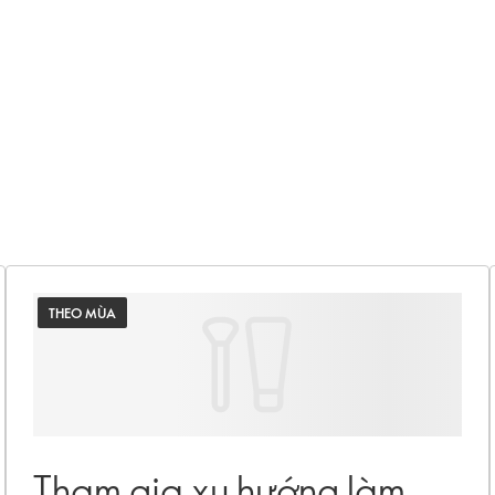
THEO MÙA
Tham gia xu hướng làm