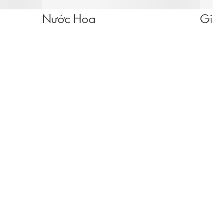
Nước Hoa
Giả