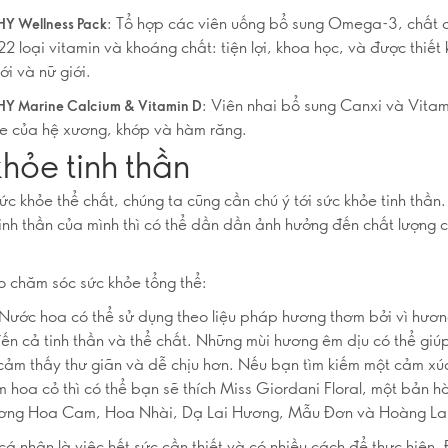
: Tổ hợp các viên uống bổ sung Omega-3, chất 
Y Wellness Pack
2 loại vitamin và khoáng chất: tiện lợi, khoa học, và được thiết 
ới và nữ giới.
: Viên nhai bổ sung Canxi và Vita
 Marine Calcium & Vitamin D
ỏe của hệ xương, khớp và hàm răng.
hỏe tinh thần
ức khỏe thể chất, chúng ta cũng cần chú ý tới sức khỏe tinh thần
à tinh thần của mình thì có thể dần dần ảnh hưởng đến chất lượng 
 chăm sóc sức khỏe tổng thể:
 Nước hoa có thể sử dụng theo liệu pháp hương thơm bởi vì hươ
ến cả tinh thần và thể chất. Những mùi hương êm dịu có thể giú
cảm thấy thư giãn và dễ chịu hơn. Nếu bạn tìm kiếm một cảm xú
 hoa cỏ thì có thể bạn sẽ thích Miss Giordani Floral, một bản h
ương Hoa Cam, Hoa Nhài, Dạ Lai Hương, Mẫu Đơn và Hoàng La
á nhân là việc hết sức cần thiết và có nhiều cách để thực hiện. 