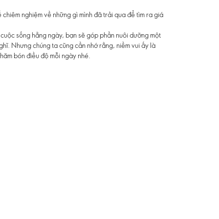
ể chiêm nghiệm về những gì mình đã trải qua để tìm ra giá
 cuộc sống hằng ngày, bạn sẽ góp phần nuôi dưỡng một
nghĩ. Nhưng chúng ta cũng cần nhớ rằng, niềm vui ấy là
hăm bón điều độ mỗi ngày nhé.