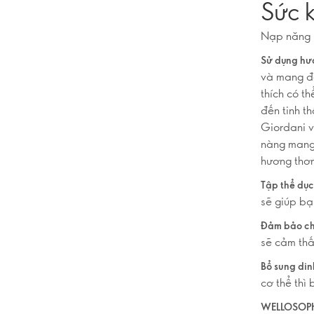
Sức 
Nạp năng l
Sử dụng hư
và mang đ
thích có t
đến tinh t
Giordani v
nàng mang 
hương thơm
Tập thể dụ
sẽ giúp bạ
Đảm bảo ch
sẽ cảm thấ
Bổ sung di
cơ thể thì
WELLOSOP