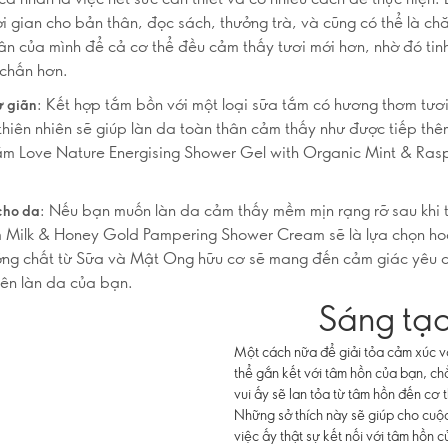
ời gian cho bản thân, đọc sách, thưởng trà, và cũng có thể là ch
ân của mình để cả cơ thể đều cảm thấy tươi mới hơn, nhờ đó tin
chấn hơn.
: Kết hợp tắm bồn với một loại sữa tắm có hương thơm tươ
ư giãn
 thiên nhiên sẽ giúp làn da toàn thân cảm thấy như được tiếp th
ắm Love Nature Energising Shower Gel with Organic Mint & Rasp
: Nếu bạn muốn làn da cảm thấy mềm mịn rạng rỡ sau khi
cho da
m Milk & Honey Gold Pampering Shower Cream sẽ là lựa chọn ho
ng chất từ Sữa và Mật Ong hữu cơ sẽ mang đến cảm giác yêu c
rên làn da của bạn.
Sáng tạ
Một cách nữa để giải tỏa cảm xúc và
thể gắn kết với tâm hồn của bạn, ch
vui ấy sẽ lan tỏa từ tâm hồn đến cơ 
Những sở thích này sẽ giúp cho cuộc
việc ấy thật sự kết nối với tâm hồn