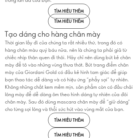
TÌM HIỂU THÊM
TÌM HIỂU THÊM
Tạo dáng cho hàng chân mày
Thời gian lấy đi của chúng ta rất nhiều thứ, trong đó có
hàng chân màu quý báu nữa, nên là chúng ta phải giã từ
chiếc nhíp thân quen đi thôi. Hãy chỉ nên dùng bút kẻ chân
mày để tô vào những vùng thưa thớt. Bút trang điểm chân
mày của Giordani Gold có đầu kẻ hình tam giác để giúp
bạn thao tác dễ dàng và có hiệu ứng “phẩy sợi” tự nhiên.
Không những chất kem mềm mịn, sản phẩm còn có đầu chải
lông mày để dễ dàng ôm theo hình dáng tự nhiên của đôi
chân mày. Sau đó dùng mascara chân mày để “giữ dáng”
cho từng sợi lông và thổi sức hút vào vùng mắt của bạn.
TÌM HIỂU THÊM
TÌM HIỂU THÊM