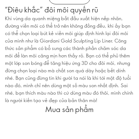
“Điêu khắc” đôi môi quyến rũ
Khi vùng da quanh miệng bắt đầu xuất hiện nếp nhăn,
đường viền môi có thể trở nên không đồng đều, khi ấy bạn
có thể chọn loại bút kẻ viền môi giúp định hình lại đôi môi
của mình như là Giordani Gold Sculpting Lip Liner. Công
thức sản phẩm có bổ sung các thành phần chăm sóc da
môi để làn môi căng mịn hơn thấy rõ. Bạn có thể phủ thêm
một lớp son bóng để tăng hiệu ứng 3D cho đôi môi, nhưng
đừng chọn loại nào mà chất son quá dày hoặc bết dính
nhé. Bạn cũng đừng tin khi gười ta nói là khi tới một độ tuổi
nào đó, mình chỉ nên dùng một số màu son nhất định. Sai
nhé, bạn thích màu nào thì cứ dùng màu đó thôi, mình chính
là người kiến tạo vẻ đẹp của bản thân mà!
Mua sản phẩm