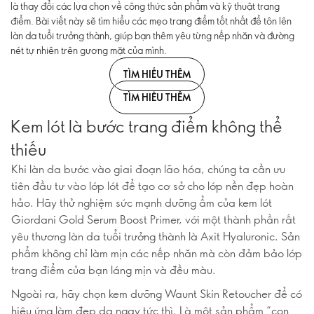
là thay đổi các lựa chọn về công thức sản phẩm và kỹ thuật trang
điểm. Bài viết này sẽ tìm hiểu các mẹo trang điểm tốt nhất để tôn lên
làn da tuổi trưởng thành, giúp bạn thêm yêu từng nếp nhăn và đường
nét tự nhiên trên gương mặt của mình.
TÌM HIỂU THÊM
TÌM HIỂU THÊM
Kem lót là bước trang điểm không thể
thiếu
Khi làn da bước vào giai đoạn lão hóa, chúng ta cần ưu
tiên đầu tư vào lớp lót để tạo cơ sở cho lớp nền đẹp hoàn
hảo. Hãy thử nghiệm sức mạnh dưỡng ẩm của kem lót
Giordani Gold Serum Boost Primer, với một thành phần rất
yêu thương làn da tuổi trưởng thành là Axit Hyaluronic. Sản
phẩm không chỉ làm mịn các nếp nhăn mà còn đảm bảo lớp
trang điểm của bạn láng mịn và đều màu.
Ngoài ra, hãy chọn kem dưỡng Waunt Skin Retoucher để có
hiệu ứng làm đẹp da ngay tức thì. Là một sản phẩm “con