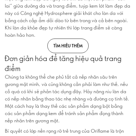
lai” giữa dưỡng da và trang điểm, tuýp kem lót làm đẹp da
này có Công nghệ Hydrosphere giải khát cho làn da với
bằng cách cấp ẩm dồi dào từ bên trong và cả bên ngoài.
Khi làn da khỏe đẹp tự nhiên thì lớp trang điểm sẽ càng
hoàn hảo hơn.
TÌM HIỂU THÊM
Đơn giản hóa để tăng hiệu quả trang
điểm
Chúng ta không thể che phủ tất cả nếp nhăn sâu trên
gương mặt mình, và cũng không cần phải làm như thế, nếu
cố quá có khi sẽ phản tác dụng đây. Hãy nâng niu làn da
có nếp nhăn bằng thao tác nhẹ nhàng và đường cọ tinh tế.
Một cách hay là thay thế các sản phẩm dạng bột bằng
các sản phẩm dạng kem để tránh sản phẩm đọng thành
nếp nhăn trên gương mặt.
Bí quyết có lớp nền rạng rỡ trẻ trung của Oriflame là trộn