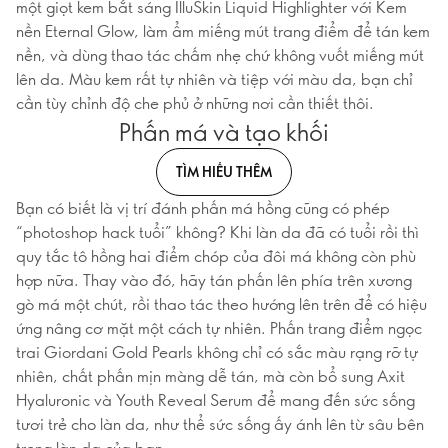
một giọt kem bắt sáng IlluSkin Liquid Highlighter với Kem
nền Eternal Glow, làm ẩm miếng mút trang điểm để tán kem
nền, và dùng thao tác chấm nhẹ chứ không vuốt miếng mút
lên da. Màu kem rất tự nhiên và tiệp với màu da, bạn chỉ
cần tùy chỉnh độ che phủ ở những nơi cần thiết thôi.
Phấn má và tạo khối
TÌM HIỂU THÊM
Bạn có biết là vị trí đánh phấn má hồng cũng có phép
“photoshop hack tuổi” không? Khi làn da đã có tuổi rồi thì
quy tắc tô hồng hai điểm chóp của đôi má không còn phù
hợp nữa. Thay vào đó, hãy tán phấn lên phía trên xương
gò má một chút, rồi thao tác theo hướng lên trên để có hiệu
ứng nâng cơ mặt một cách tự nhiên. Phấn trang điểm ngọc
trai Giordani Gold Pearls không chỉ có sắc màu rạng rỡ tự
nhiên, chất phấn mịn màng dễ tán, mà còn bổ sung Axit
Hyaluronic và Youth Reveal Serum để mang đến sức sống
tươi trẻ cho làn da, như thể sức sống ấy ánh lên từ sâu bên
trong làn da của bạn.