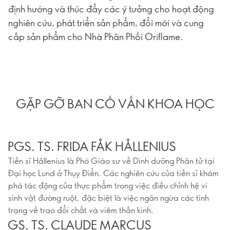
định hướng và thúc đẩy các ý tưởng cho hoạt động
nghiên cứu, phát triển sản phẩm, đổi mới và cung
cấp sản phẩm cho Nhà Phân Phối Oriflame.
GẶP GỠ BAN CỐ VẤN KHOA HỌC
PGS. TS. FRIDA FÅK HÅLLENIUS
Tiến sĩ Hållenius là Phó Giáo sư về Dinh dưỡng Phân tử tại
Đại học Lund ở Thụy Điển. Các nghiên cứu của tiến sĩ khám
phá tác động của thực phẩm trong việc điều chỉnh hệ vi
sinh vật đường ruột, đặc biệt là việc ngăn ngừa các tình
trạng về trao đổi chất và viêm thần kinh.
GS. TS. CLAUDE MARCUS