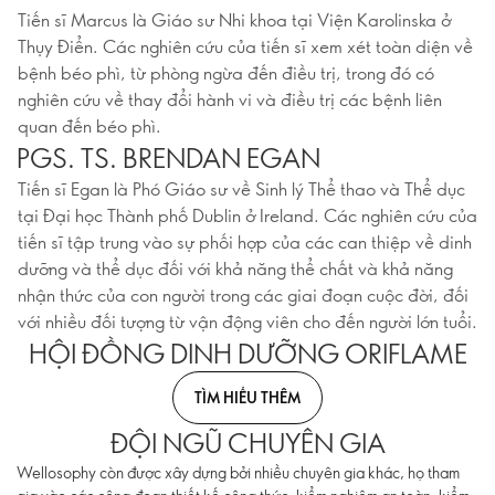
Tiến sĩ Marcus là Giáo sư Nhi khoa tại Viện Karolinska ở
Thụy Điển. Các nghiên cứu của tiến sĩ xem xét toàn diện về
bệnh béo phì, từ phòng ngừa đến điều trị, trong đó có
nghiên cứu về thay đổi hành vi và điều trị các bệnh liên
quan đến béo phì.
PGS. TS. BRENDAN EGAN
Tiến sĩ Egan là Phó Giáo sư về Sinh lý Thể thao và Thể dục
tại Đại học Thành phố Dublin ở Ireland. Các nghiên cứu của
tiến sĩ tập trung vào sự phối hợp của các can thiệp về dinh
dưỡng và thể dục đối với khả năng thể chất và khả năng
nhận thức của con người trong các giai đoạn cuộc đời, đối
với nhiều đối tượng từ vận động viên cho đến người lớn tuổi.
HỘI ĐỒNG DINH DƯỠNG ORIFLAME
TÌM HIỂU THÊM
ĐỘI NGŨ CHUYÊN GIA
Wellosophy còn được xây dựng bởi nhiều chuyên gia khác, họ tham