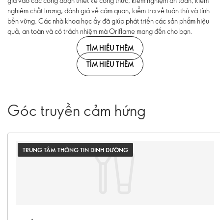
gia vào các công đoạn thiết kế công thức, kiểm nghiệm an toàn, kiểm
nghiệm chất lượng, đánh giá về cảm quan, kiểm tra về tuân thủ và tính
bền vững. Các nhà khoa học ấy đã giúp phát triển các sản phẩm hiệu
quả, an toàn và có trách nhiệm mà Oriflame mang đến cho bạn.
TÌM HIỂU THÊM
TÌM HIỂU THÊM
Góc truyền cảm hứng
TRUNG TÂM THÔNG TIN DINH DƯỠNG