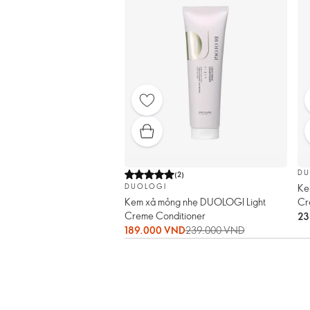
DU
(
2
)
Ke
DUOLOGI
Cr
Kem xả mỏng nhẹ DUOLOGI Light
Creme Conditioner
23
189.000 VND
239.000 VND