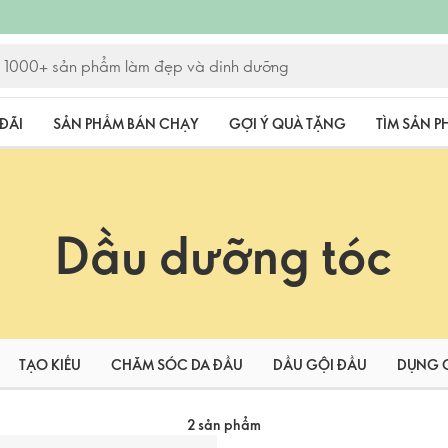
ĐÃI
SẢN PHẨM BÁN CHẠY
GỢI Ý QUÀ TẶNG
TÌM SẢN 
Dầu dưỡng tóc
TẠO KIỂU
CHĂM SÓC DA ĐẦU
DẦU GỘI ĐẦU
DỤNG C
2 sản phẩm