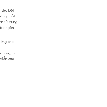
h đó. Đôi
hoáng chất
họn sử dụng
p bé ngăn
ưỡng cho
s
h dưỡng đa
triển của