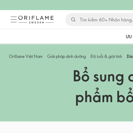
ƯU 
Oriflame Việt Nam
/
Giải pháp dinh dưỡng
/
Độ tuổi & giới tính
/
Dà
Bổ sung 
phẩm bổ 