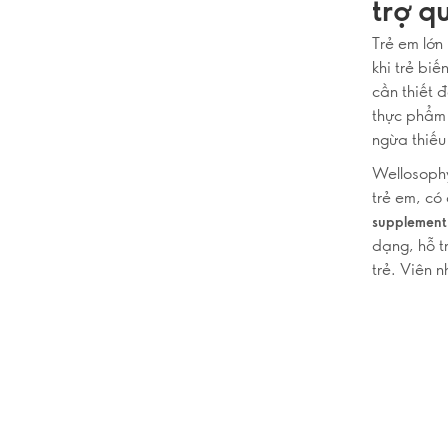
trợ qu
Trẻ em lớn
khi trẻ biế
cần thiết đ
thực phẩm 
ngừa thiếu
Wellosophy
trẻ em, có
supplement
dạng, hỗ t
trẻ. Viên 