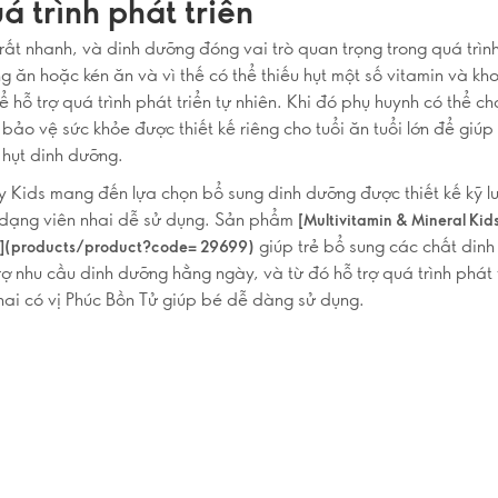
á trình phát triển
 rất nhanh, và dinh dưỡng đóng vai trò quan trọng trong quá trìn
ng ăn hoặc kén ăn và vì thế có thể thiếu hụt một số vitamin và k
ể hỗ trợ quá trình phát triển tự nhiên. Khi đó phụ huynh có thể c
bảo vệ sức khỏe được thiết kế riêng cho tuổi ăn tuổi lớn để giú
 hụt dinh dưỡng.
 Kids mang đến lựa chọn bổ sung dinh dưỡng được thiết kế kỹ l
 dạng viên nhai dễ sử dụng. Sản phẩm
[Multivitamin & Mineral Kid
giúp trẻ bổ sung các chất din
](products/product?code= 29699)
rợ nhu cầu dinh dưỡng hằng ngày, và từ đó hỗ trợ quá trình phát 
nhai có vị Phúc Bồn Tử giúp bé dễ dàng sử dụng.