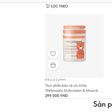
LỌC THEO
WELLOSOPHY
Thực phẩm bảo vệ sức khỏe
Wellosophy Multivitamin & Mineral
Kids
299.000 VND
Sản p