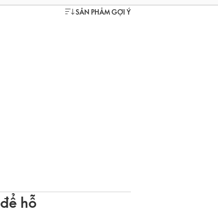
SẢN PHẨM GỢI Ý
 để hỗ