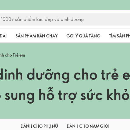
ĐÃI
SẢN PHẨM BÁN CHẠY
GỢI Ý QUÀ TẶNG
TÌM SẢN 
nh cho Trẻ em
dinh dưỡng cho trẻ 
sung hỗ trợ sức khỏ
DÀNH CHO PHỤ NỮ
DÀNH CHO NAM GIỚI