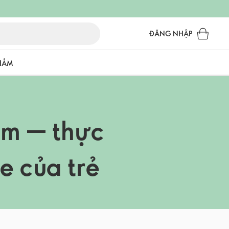
ĐĂNG NHẬP
PHẨM
em — thực
e của trẻ