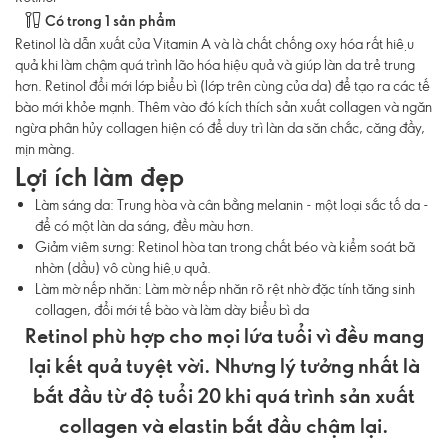
Có trong 1 sản phẩm
Retinol là dẫn xuất của Vitamin A và là chất chống oxy hóa rất hiệu
quả khi làm chậm quá trình lão hóa hiệu quả và giúp làn da trẻ trung
hơn. Retinol đổi mới lớp biểu bì (lớp trên cùng của da) để tạo ra các tế
bào mới khỏe mạnh. Thêm vào đó kích thích sản xuất collagen và ngăn
ngừa phân hủy collagen hiện có để duy trì làn da săn chắc, căng đầy,
mịn màng.
Lợi ích làm đẹp
Làm sáng da: Trung hòa và cân bằng melanin - một loại sắc tố da -
để có một làn da sáng, đều màu hơn.
Giảm viêm sưng: Retinol hòa tan trong chất béo và kiểm soát bã
nhờn (dầu) vô cùng hiệu quả.
Làm mờ nếp nhăn: Làm mờ nếp nhăn rõ rệt nhờ đặc tính tăng sinh
collagen, đổi mới tế bào và làm dày biểu bì da
Retinol phù hợp cho mọi lứa tuổi vì đều mang
lại kết quả tuyệt vời. Nhưng lý tưởng nhất là
bắt đầu từ độ tuổi 20 khi quá trình sản xuất
collagen và elastin bắt đầu chậm lại.