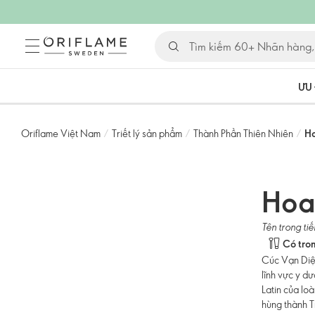
ƯU 
Oriflame Việt Nam
/
Triết lý sản phẩm
/
Thành Phần Thiên Nhiên
/
H
Hoa
Tên trong tiế
Có tro
Cúc Vạn Diệp
lĩnh vực y dư
Latin của lo
hùng thành T