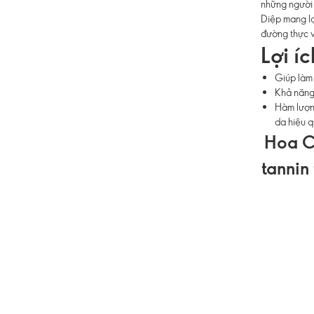
những người
Diệp mang lạ
đường thực v
Lợi í
Giúp làm 
Khả năng
Hàm lượn
da hiệu q
Hoa C
tannin