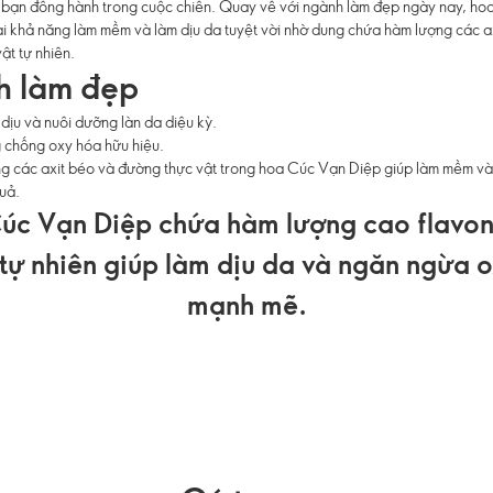
 bạn đồng hành trong cuộc chiến. Quay về với ngành làm đẹp ngày nay, h
i khả năng làm mềm và làm dịu da tuyệt vời nhờ dung chứa hàm lượng các a
ật tự nhiên.
ch làm đẹp
dịu và nuôi dưỡng làn da diệu kỳ.
 chống oxy hóa hữu hiệu.
g các axit béo và đường thực vật trong hoa Cúc Vạn Diệp giúp làm mềm v
uả.
úc Vạn Diệp chứa hàm lượng cao flavon
 tự nhiên giúp làm dịu da và ngăn ngừa 
mạnh mẽ.