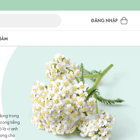
ĐĂNG NHẬP
PHẨM
dụng trong
 trong tiếng
 là vị anh
ương cho