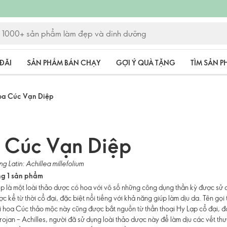
ĐÃI
SẢN PHẨM BÁN CHẠY
GỢI Ý QUÀ TẶNG
TÌM SẢN 
oa Cúc Vạn Diệp
 Cúc Vạn Diệp
ng Latin: Achillea millefolium
ng 1 sản phẩm
 là một loài thảo dược có hoa với vô số những công dụng thần kỳ được sử 
ợc kể từ thời cổ đại, đặc biệt nổi tiếng với khả năng giúp làm dịu da. Tên gọi
ài hoa Cúc thảo mộc này cũng được bắt nguồn từ thần thoại Hy Lạp cổ đại, đó
rojan – Achilles, người đã sử dụng loài thảo dược này để làm dịu các vết th