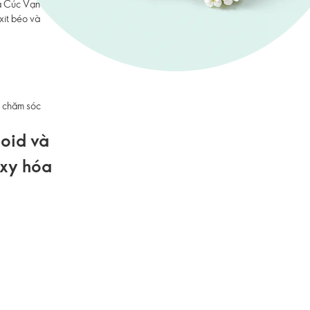
oa Cúc Vạn
xit béo và
à chăm sóc
oid và
oxy hóa