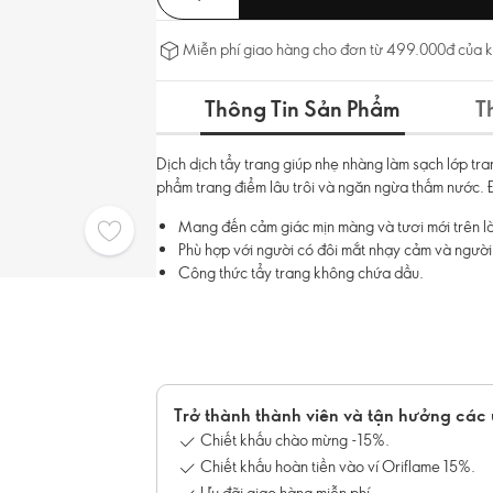
Miễn phí giao hàng cho đơn từ 499.000đ của 
Thông Tin Sản Phẩm
T
Dịch dịch tẩy trang giúp nhẹ nhàng làm sạch lớp tr
phẩm trang điểm lâu trôi và ngăn ngừa thấm nước. 
Mang đến cảm giác mịn màng và tươi mới trên là
Phù hợp với người có đôi mắt nhạy cảm và người
Công thức tẩy trang không chứa dầu.
Trở thành thành viên và tận hưởng các 
Chiết khấu chào mừng -15%.
Chiết khấu hoàn tiền vào ví Oriflame 15%.
Ưu đãi giao hàng miễn phí.