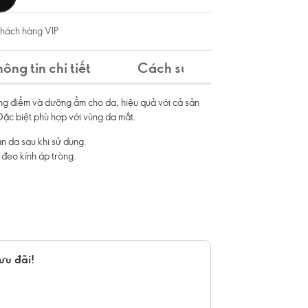
khách hàng VIP
hông tin chi tiết
Cách sử dụng
Thành
ang điểm và dưỡng ẩm cho da, hiệu quả với cả sản
Đặc biệt phù hợp với vùng da mắt.
n da sau khi sử dụng.
 đeo kính áp tròng.
ưu đãi!