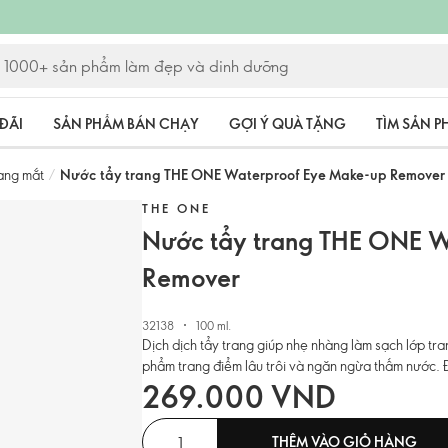
ĐÃI
SẢN PHẨM BÁN CHẠY
GỢI Ý QUÀ TẶNG
TÌM SẢN 
ang mắt
/
Nước tẩy trang THE ONE Waterproof Eye Make-up Remover
THE ONE
Nước tẩy trang THE ONE W
Remover
32138
100 ml.
Dịch dịch tẩy trang giúp nhẹ nhàng làm sạch lớp tr
phẩm trang điểm lâu trôi và ngăn ngừa thấm nước. 
269.000 VND
THÊM VÀO GIỎ HÀNG