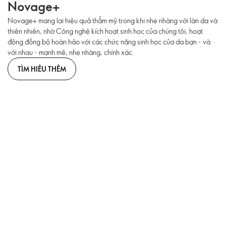
Novage+
Novage+ mang lại hiệu quả thẩm mỹ trong khi nhẹ nhàng với làn da và
thiên nhiên, nhờ Công nghệ kích hoạt sinh học của chúng tôi, hoạt
động đồng bộ hoàn hảo với các chức năng sinh học của da bạn - và
với nhau - mạnh mẽ, nhẹ nhàng, chính xác.
TÌM HIỂU THÊM