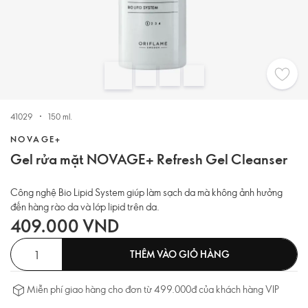
41029
150 ml.
NOVAGE+
Gel rửa mặt NOVAGE+ Refresh Gel Cleanser
Công nghệ Bio Lipid System giúp làm sạch da mà không ảnh hưởng
đến hàng rào da và lớp lipid trên da.
409.000 VND
THÊM VÀO GIỎ HÀNG
Miễn phí giao hàng cho đơn từ 499.000đ của khách hàng VIP