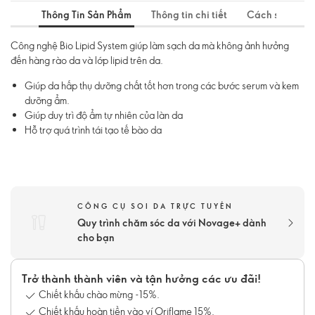
Thông Tin Sản Phẩm
Thông tin chi tiết
Cách sử dụng
Công nghệ Bio Lipid System giúp làm sạch da mà không ảnh hưởng
đến hàng rào da và lớp lipid trên da.
Giúp da hấp thụ dưỡng chất tốt hơn trong các bước serum và kem
dưỡng ẩm.
Giúp duy trì độ ẩm tự nhiên của làn da
Hỗ trợ quá trình tái tạo tế bào da
CÔNG CỤ SOI DA TRỰC TUYẾN
Quy trình chăm sóc da với Novage+ dành
cho bạn
Trở thành thành viên và tận hưởng các ưu đãi!
Chiết khấu chào mừng -15%.
Chiết khấu hoàn tiền vào ví Oriflame 15%.