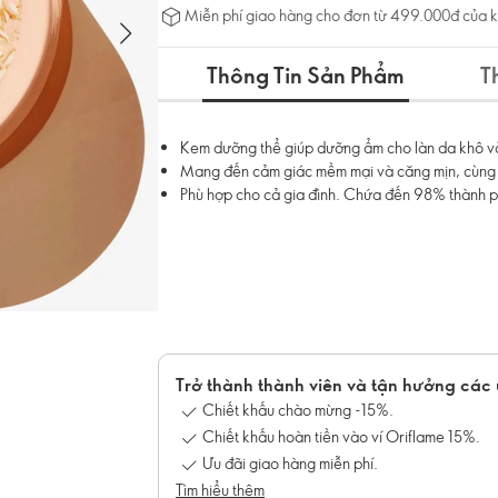
Miễn phí giao hàng cho đơn từ 499.000đ của 
Thông Tin Sản Phẩm
T
Kem dưỡng thể giúp dưỡng ẩm cho làn da khô và
Mang đến cảm giác mềm mại và căng mịn, cùng
Phù hợp cho cả gia đình. Chứa đến 98% thành p
Trở thành thành viên và tận hưởng các 
Chiết khấu chào mừng -15%.
Chiết khấu hoàn tiền vào ví Oriflame 15%.
Ưu đãi giao hàng miễn phí.
Tìm hiểu thêm