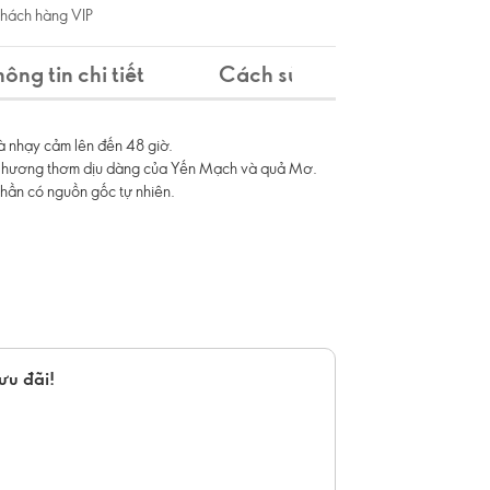
khách hàng VIP
hông tin chi tiết
Cách sử dụng
Thành
 nhạy cảm lên đến 48 giờ.
 hương thơm dịu dàng của Yến Mạch và quả Mơ.
hần có nguồn gốc tự nhiên.
ưu đãi!