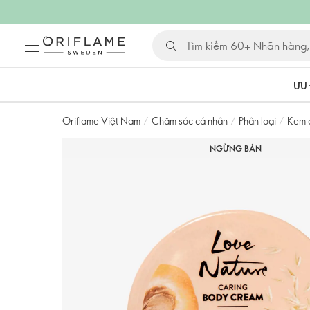
ƯU 
Oriflame Việt Nam
/
Chăm sóc cá nhân
/
Phân loại
/
Kem 
NGỪNG BÁN