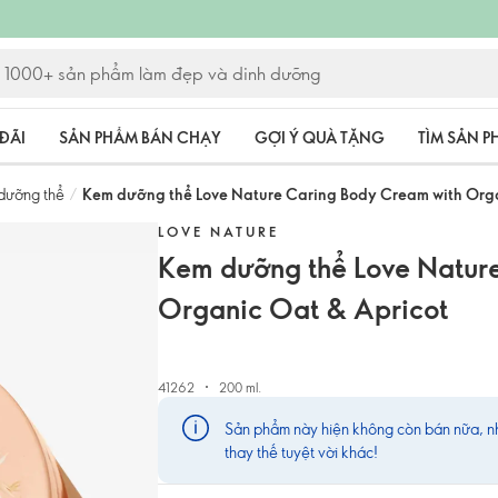
ĐÃI
SẢN PHẨM BÁN CHẠY
GỢI Ý QUÀ TẶNG
TÌM SẢN 
dưỡng thể
/
Kem dưỡng thể Love Nature Caring Body Cream with Org
LOVE NATURE
Kem dưỡng thể Love Natur
Organic Oat & Apricot
41262
200 ml.
Sản phẩm này hiện không còn bán nữa, nh
thay thế tuyệt vời khác!