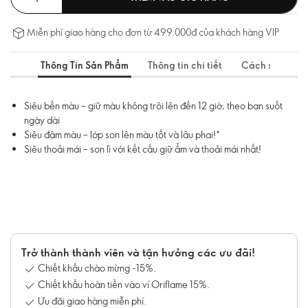
Miễn phí giao hàng cho đơn từ 499.000đ của khách hàng VIP
Thông Tin Sản Phẩm
Thông tin chi tiết
Cách sử dụng
Siêu bền màu – giữ màu không trôi lên đến 12 giờ, theo bạn suốt
ngày dài
Siêu đậm màu – lớp son lên màu tốt và lâu phai!*
Siêu thoải mái – son lì với kết cấu giữ ẩm và thoải mái nhất!
Trở thành thành viên và tận hưởng các ưu đãi!
Chiết khấu chào mừng -15%.
Chiết khấu hoàn tiền vào ví Oriflame 15%.
Ưu đãi giao hàng miễn phí.