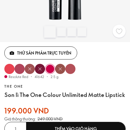
THỬ SẢN PHẨM TRỰC TUYẾN
Resolute Red
41642
2.5 g.
THE ONE
Son lì The One Colour Unlimited Matte Lipstick
199.000 VND
Giá thông thường:
249.000 VND
THÊM VÀO GIỎ HÀNG