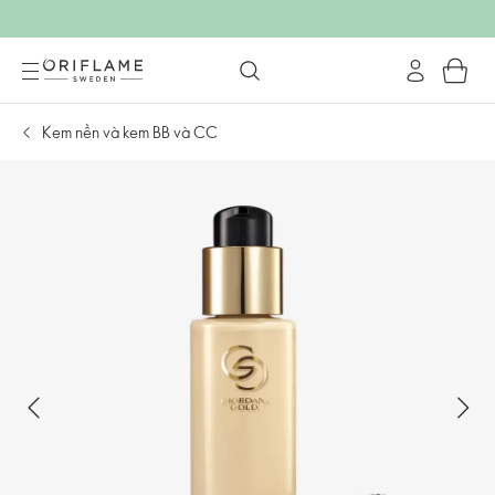
Kem nền và kem BB và CC