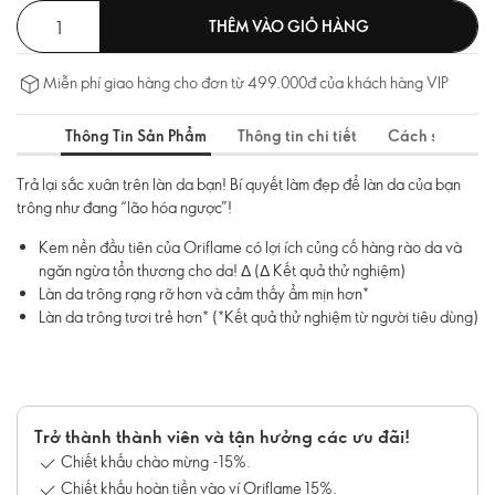
THÊM VÀO GIỎ HÀNG
Miễn phí giao hàng cho đơn từ 499.000đ của khách hàng VIP
Thông Tin Sản Phẩm
Thông tin chi tiết
Cách sử dụng
Trả lại sắc xuân trên làn da bạn! Bí quyết làm đẹp để làn da của bạn
trông như đang “lão hóa ngược”!
Kem nền đầu tiên của Oriflame có lợi ích củng cố hàng rào da và
ngăn ngừa tổn thương cho da! Δ (Δ Kết quả thử nghiệm)
Làn da trông rạng rỡ hơn và cảm thấy ẩm mịn hơn*
Làn da trông tươi trẻ hơn* (*Kết quả thử nghiệm từ người tiêu dùng)
Trở thành thành viên và tận hưởng các ưu đãi!
Chiết khấu chào mừng -15%.
Chiết khấu hoàn tiền vào ví Oriflame 15%.