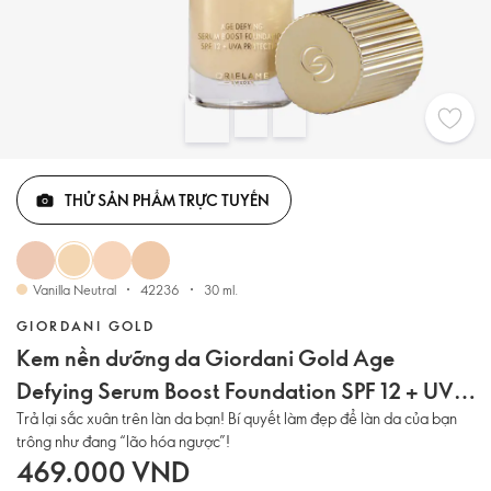
THỬ SẢN PHẨM TRỰC TUYẾN
Vanilla Neutral
42236
30 ml.
GIORDANI GOLD
Kem nền dưỡng da Giordani Gold Age
Defying Serum Boost Foundation SPF 12 + UVA
Protection
Trả lại sắc xuân trên làn da bạn! Bí quyết làm đẹp để làn da của bạn
trông như đang “lão hóa ngược”!
469.000 VND