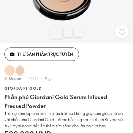
THỬ SẢN PHẨM TRỰC TUYẾN
Medium
44834
9 g.
GIORDANI GOLD
Phấn phủ Giordani Gold Serum Infused
Pressed Powder
Trải nghiệm lớp phủ mịn lì và lâu trôi mà không gây cảm giác khô da
với phấn phủ Giordani Gold – được bổ sung serum Youth Reveal và
Axit Hyaluronic để tiếp thêm sức sống cho làn da của bạn.