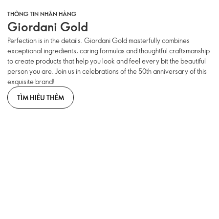
THÔNG TIN NHÃN HÀNG
Giordani Gold
Perfection is in the details. Giordani Gold masterfully combines
exceptional ingredients, caring formulas and thoughtful craftsmanship
to create products that help you look and feel every bit the beautiful
person you are. Join us in celebrations of the 50th anniversary of this
exquisite brand!
TÌM HIỂU THÊM