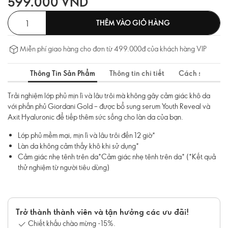
599.000 VND
THÊM VÀO GIỎ HÀNG
Miễn phí giao hàng cho đơn từ 499.000đ của khách hàng VIP
Thông Tin Sản Phẩm
Thông tin chi tiết
Cách sử dụng
Trải nghiệm lớp phủ mịn lì và lâu trôi mà không gây cảm giác khô da
với phấn phủ Giordani Gold – được bổ sung serum Youth Reveal và
Axit Hyaluronic để tiếp thêm sức sống cho làn da của bạn.
Lớp phủ mềm mại, mịn lì và lâu trôi đến 12 giờ*
Làn da không cảm thấy khô khi sử dụng*
Cảm giác nhẹ tênh trên da*Cảm giác nhẹ tênh trên da* (*Kết quả
thử nghiệm từ người tiêu dùng)
Trở thành thành viên và tận hưởng các ưu đãi!
Chiết khấu chào mừng -15%.