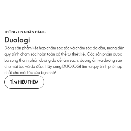
THÔNG TIN NHÃN HÀNG
Duologi
Dòng sản phẩm kết hợp chăm sóc tóc và chăm sóc da đầu, mang đến
quy trình chăm sóc hoàn toàn có thể tự thiết kế. Các sản phẩm được
bổ sung thành phần dưỡng da để làm sạch, dưỡng ẩm và dưỡng sâu
cho mái tóc và da đầu. Hãy cùng DUOLOGI tìm ra quy trình phù hợp
nhất cho mái tóc của bạn nhé!
TÌM HIỂU THÊM