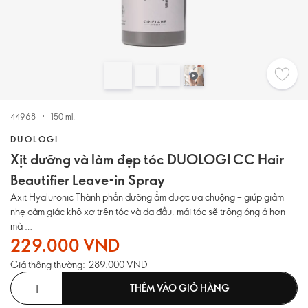
44968
150 ml.
DUOLOGI
Xịt dưỡng và làm đẹp tóc DUOLOGI CC Hair
Beautifier Leave-in Spray
Axit Hyaluronic Thành phần dưỡng ẩm được ưa chuộng – giúp giảm
nhẹ cảm giác khô xơ trên tóc và da đầu, mái tóc sẽ trông óng ả hơn
mà
229.000 VND
không cảm thấy bết dính (cả trên tóc và da tay!).
Giá thông thường:
289.000 VND
THÊM VÀO GIỎ HÀNG