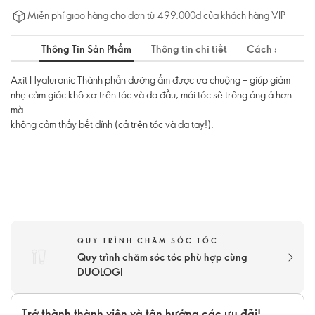
Miễn phí giao hàng cho đơn từ 499.000đ của khách hàng VIP
Thông Tin Sản Phẩm
Thông tin chi tiết
Cách sử dụng
Axit Hyaluronic Thành phần dưỡng ẩm được ưa chuộng – giúp giảm
nhẹ cảm giác khô xơ trên tóc và da đầu, mái tóc sẽ trông óng ả hơn
mà
không cảm thấy bết dính (cả trên tóc và da tay!).
QUY TRÌNH CHĂM SÓC TÓC
Quy trình chăm sóc tóc phù hợp cùng
DUOLOGI
Trở thành thành viên và tận hưởng các ưu đãi!