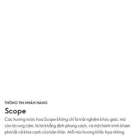
THÔNG TIN NHÃN HÀNG
Scope
Các hương nước hoa Scope không chỉ là trải nghiệm khứu giác; mà
còn là rung cảm, là lời khẳng định phong cách, và một hành trình khám
phá tất cả khía cạnh của bản thân. Mỗi mùi hương khắc họa những