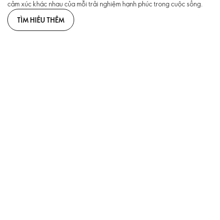
cảm xúc khác nhau của mỗi trải nghiệm hạnh phúc trong cuộc sống.
TÌM HIỂU THÊM