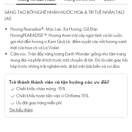
SÁNG TẠO BỞI NGHỆ NHÂN NƯỚC HOA & TRÍ TUỆ NHÂN TẠO
(AI)
Hương Pearadise®, Mộc Lan, Xạ Hương, Gỗ Đàn
HươngPEARADISE ®: Hương thơm trái cây ngọt lành và lôi cuốn,
gợi nhớ đến hương vị Kem Quả Lê, điểm xuyết các nốt hương xanh
mát của hoa cỏ và Lá Violet.
Cảm xúc: Tràn đầy năng lượng Earth Wonder giống như tâm trạng
mong đợi và phấn khích trước một chuyến đi lớn. Đó là cảm giác hồi
hộp trước những trải nghiệm mới, đi bộ trên bãi biển và vui đùa
trong thiên nhiên, đắm mình vào những điều kỳ diệu của Trái đất.
Hương thơm này kích thích trí tưởng tượng của bạn và thúc đẩy bạn
Trở thành thành viên và tận hưởng các ưu đãi!
hành động theo ước mơ với niềm phấn khởi và năng lượng tràn đầy.
Chiết khấu chào mừng -15%.
Các hương nước hoa Scope không chỉ là trải nghiệm khứu giác; mà
Chiết khấu hoàn tiền vào ví Oriflame 15%.
còn là rung cảm, là lời khẳng định phong cách, và một hành trình
Ưu đãi giao hàng miễn phí.
khám phá tất cả khía cạnh của bản thân. Mỗi mùi hương đều phản
chiếu hình ảnh độc đáo của bạn!
Tìm hiểu thêm