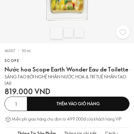
46057
50 ml.
SCOPE
Nước hoa Scope Earth Wonder Eau de Toilette
SÁNG TẠO BỞI NGHỆ NHÂN NƯỚC HOA & TRÍ TUỆ NHÂN TẠO
(AI)
819.000 VND
THÊM VÀO GIỎ HÀNG
Miễn phí giao hàng cho đơn từ 499.000đ của khách hàng VIP
Thông Tin Sản Phẩm
Thông tin chi tiết
Cách sử dụng