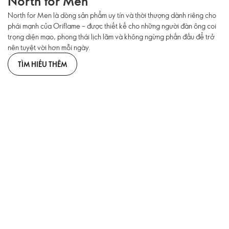
North for Men
North for Men là dòng sản phẩm uy tín và thời thượng dành riêng cho
phái mạnh của Oriflame – được thiết kế cho những người đàn ông coi
trọng diện mạo, phong thái lịch lãm và không ngừng phấn đấu để trở
nên tuyệt vời hơn mỗi ngày.
TÌM HIỂU THÊM