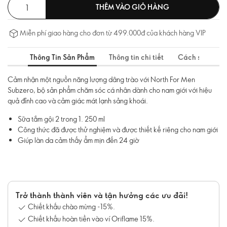
THÊM VÀO GIỎ HÀNG
Miễn phí giao hàng cho đơn từ 499.000đ của khách hàng VIP
Thông Tin Sản Phẩm
Thông tin chi tiết
Cách sử dụng
Cảm nhận một nguồn năng lượng dâng trào với North For Men
Subzero, bộ sản phẩm chăm sóc cá nhân dành cho nam giới với hiệu
quả đỉnh cao và cảm giác mát lạnh sảng khoái.
Sữa tắm gội 2 trong 1. 250 ml
Công thức đã được thử nghiệm và được thiết kế riêng cho nam giới
Giúp làn da cảm thấy ẩm mịn đến 24 giờ
Trở thành thành viên và tận hưởng các ưu đãi!
Chiết khấu chào mừng -15%.
Chiết khấu hoàn tiền vào ví Oriflame 15%.