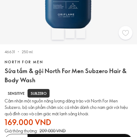
46631
250 ml.
NORTH FOR MEN
Sữa tắm & gội North For Men Subzero Hair &
Body Wash
SUBZERO
SENSITIVE
Cảm nhận một nguồn năng lượng dâng trào với North For Men
Subzero, bộ sản phẩm chăm sóc cá nhân dành cho nam giới với hiệu
quả đỉnh cao và cảm giác mát lạnh sảng khoái.
169.000 VND
Giá thông thường:
209.000 VND