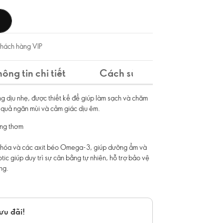
khách hàng VIP
hông tin chi tiết
Cách sử dụng
Thành
g dịu nhẹ, được thiết kế để giúp làm sạch và chăm
ệu quả ngăn mùi và cảm giác dịu êm.
ơng thơm
y hóa và các axit béo Omega-3, giúp dưỡng ẩm và
tic giúp duy trì sự cân bằng tự nhiên, hỗ trợ bảo vệ
ng.
ưu đãi!