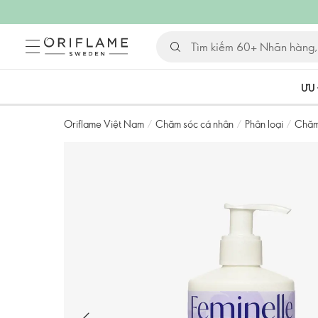
ƯU 
Oriflame Việt Nam
/
Chăm sóc cá nhân
/
Phân loại
/
Chăm