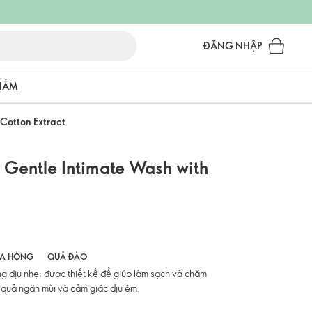
ĐĂNG NHẬP
PHẨM
 Cotton Extract
e Gentle Intimate Wash with
A HỒNG
QUẢ ĐÀO
g dịu nhẹ, được thiết kế để giúp làm sạch và chăm
ệu quả ngăn mùi và cảm giác dịu êm.