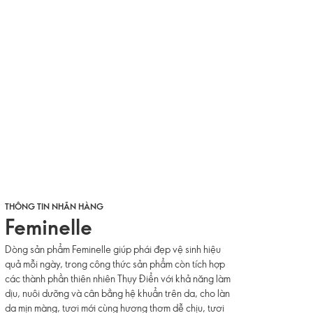
THÔNG TIN NHÃN HÀNG
Feminelle
Dòng sản phẩm Feminelle giúp phái đẹp vệ sinh hiệu
quả mỗi ngày, trong công thức sản phẩm còn tích hợp
các thành phần thiên nhiên Thụy Điển với khả năng làm
dịu, nuôi dưỡng và cân bằng hệ khuẩn trên da, cho làn
da mịn màng, tươi mới cùng hương thơm dễ chịu, tươi