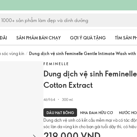
ĐÃI
SẢN PHẨM BÁN CHẠY
GỢI Ý QUÀ TẶNG
TÌM SẢN 
 sóc vùng kín
/
Dung dịch vệ sinh Feminelle Gentle Intimate Wash with
FEMINELLE
Dung dịch vệ sinh Feminell
Cotton Extract
46964
300 ml.
DẦU HẠT BÔNG
NHA ĐAM HỮU CƠ
NƯỚC HO
Dung dịch vệ sinh có kết cấu mềm mại và có tác độn
sóc làn da vùng kín cho bạn gái tuổi dậy thì, có hi
219.000 VND