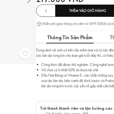
THÊM VÀO GIỎ HÀNG
Miễn phí giao hàng cho đơn từ 499.000đ của 
Thông Tin Sản Phẩm
T
Dung dịch vệ sinh có kết cấu mềm mại và có tác độn
sóc làn da vùng kín cho bạn gái tuổi dậy thì, có hi
Công thức đã được thử nghiệm. Công nghệ hư
Vỏ chai có ít nhất 50% là nhựa tái chế
Dầu Hạt Bông có Vitamin E, các chất chống ox
xoa dịu làn da, bên cạnh đó Axit Lactic và Prebio
làn da vùng kín trước các yếu tố gây mất cân bằ
Trở thành thành viên và tận hưởng các 
Chiết khấu chào mừng -15%.