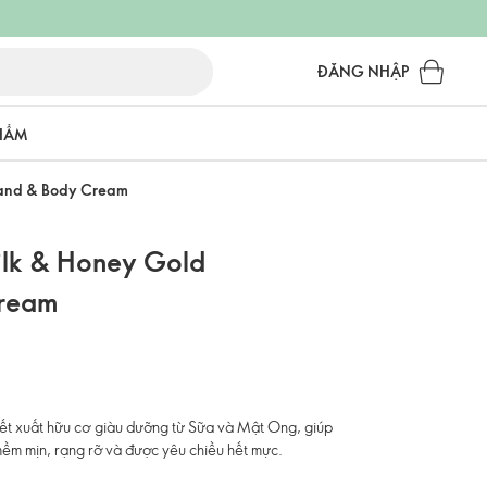
ĐĂNG NHẬP
PHẨM
Hand & Body Cream
ilk & Honey Gold
Cream
iết xuất hữu cơ giàu dưỡng từ Sữa và Mật Ong, giúp
ềm mịn, rạng rỡ và được yêu chiều hết mực.