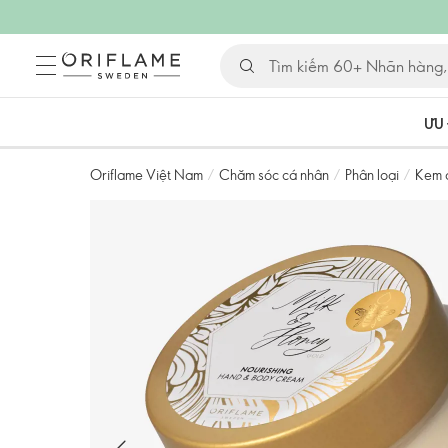
ƯU 
Oriflame Việt Nam
/
Chăm sóc cá nhân
/
Phân loại
/
Kem 