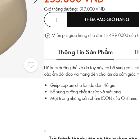
Giá thông thường:
319.000 VND
THÊM VÀO GIỎ HÀNG
Miễn phí giao hàng cho đơn từ 499.000đ của 
Thông Tin Sản Phẩm
T
Hũ kem dưỡng thể và da tay này có bổ sung các ch
cấp ẩm dồi dào và mang đến cho làn da cảm giác m
Giúp cấp ẩm cho làn da đến 48 giờ
Bổ sung dưỡng chất từ sữa và mật ong
Một trong những sản phẩm ICON của Oriflame
Trở thành thành viên và tận hưởng các 