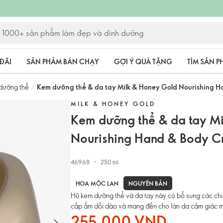
ĐÃI
SẢN PHẨM BÁN CHẠY
GỢI Ý QUÀ TẶNG
TÌM SẢN 
dưỡng thể
/
Kem dưỡng thể & da tay Milk & Honey Gold Nourishing 
MILK & HONEY GOLD
Kem dưỡng thể & da tay M
Nourishing Hand & Body 
46968
250 ml.
NGUYÊN BẢN
HOA MỘC LAN
Hũ kem dưỡng thể và da tay này có bổ sung các ch
cấp ẩm dồi dào và mang đến cho làn da cảm giác m
255.000 VND