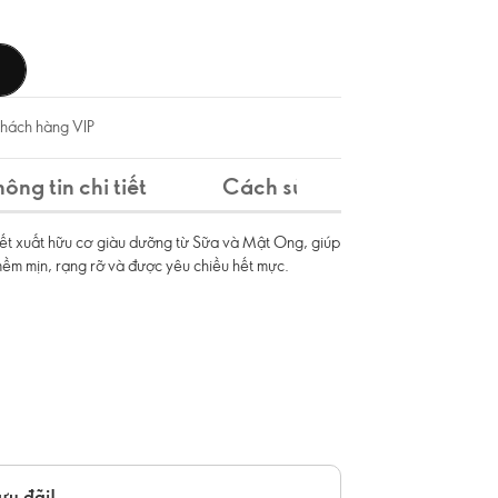
khách hàng VIP
hông tin chi tiết
Cách sử dụng
Thành
iết xuất hữu cơ giàu dưỡng từ Sữa và Mật Ong, giúp
ềm mịn, rạng rỡ và được yêu chiều hết mực.
ưu đãi!