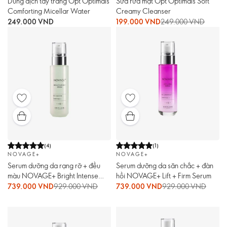
Dung dịch tẩy trang Opt Optimals
Sữa rửa mặt Opt Optimals Soft
Comforting Micellar Water
Creamy Cleanser
249.000 VND
199.000 VND
249.000 VND
(
4
)
(
1
)
NOVAGE+
NOVAGE+
Serum dưỡng da rạng rỡ + đều
Serum dưỡng da săn chắc + đàn
màu NOVAGE+ Bright Intense
hồi NOVAGE+ Lift + Firm Serum
Serum
739.000 VND
929.000 VND
739.000 VND
929.000 VND