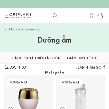
Nhu cầu chăm sóc da
Dưỡng ẩm
CẢI THIỆN DẤU HIỆU LÃO HÓA
GIẢM THIỂU LỖ CHÂN LÔ
LỌC THEO
SẢN PHẨM GỢI Ý
19 sản phẩm
MỚI RA MẮT
MỚI RA MẮT