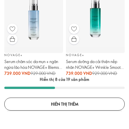
NOVAGE+
NOVAGE+
Serum chăm sóc da mụn + ngăn
Serum dưỡng da cải thiện nếp
ngừa lão hóa NOVAGE+ Blemish
nhăn NOVAGE+ Wrinkle Smooth
+ Age Defy Serum
Serum
739.000 VND
929.000 VND
739.000 VND
929.000 VND
Hiển thị 8 của 19 sản phẩm
HIỂN THỊ THÊM