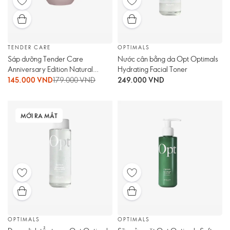
TENDER CARE
OPTIMALS
Sáp dưỡng Tender Care
Nước cân bằng da Opt Optimals
Anniversary Edition Natural
Hydrating Facial Toner
Multi-Purpose Balm
145.000 VND
179.000 VND
249.000 VND
MỚI RA MẮT
OPTIMALS
OPTIMALS