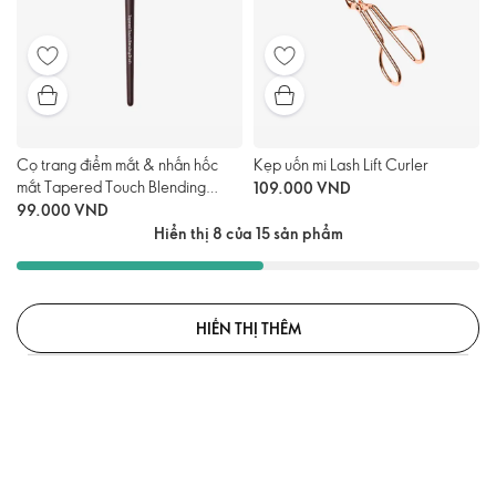
Cọ trang điểm mắt & nhấn hốc
Kẹp uốn mi Lash Lift Curler
mắt Tapered Touch Blending
109.000 VND
Brush
99.000 VND
Hiển thị 8 của 15 sản phẩm
HIỂN THỊ THÊM