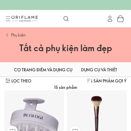
Phụ kiện
Tất cả phụ kiện làm đẹp
CỌ TRANG ĐIỂM VÀ DỤNG CỤ
DỤNG CỤ VÀ THIẾT BỊ C
LỌC THEO
SẢN PHẨM GỢI Ý
15 sản phẩm