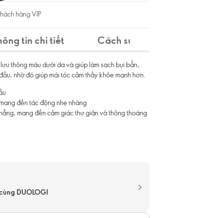
khách hàng VIP
hông tin chi tiết
Cách sử dụng
Thành
lưu thông máu dưới da và giúp làm sạch bụi bẩn,
a đầu, nhờ đó giúp mái tóc cảm thấy khỏe mạnh hơn.
ầu
 mang đến tác động nhẹ nhàng
hẳng, mang đến cảm giác thư giãn và thông thoáng
p cùng DUOLOGI