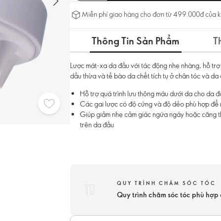
Miễn phí giao hàng cho đơn từ 499.000đ của 
Thông Tin Sản Phẩm
T
Lược mát-xa da đầu với tác động nhẹ nhàng, hỗ trợ 
dầu thừa và tế bào da chết tích tụ ở chân tóc và d
Hỗ trợ quá trình lưu thông máu dưới da cho da đ
Các gai lược có độ cứng và độ dẻo phù hợp để
Giúp giảm nhẹ cảm giác ngứa ngáy hoặc căng t
trên da đầu
QUY TRÌNH CHĂM SÓC TÓC
Quy trình chăm sóc tóc phù hợ