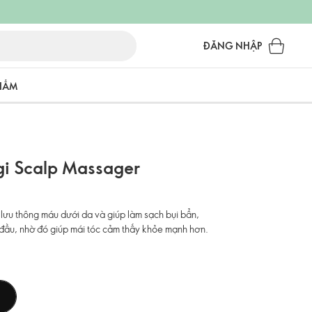
ĐĂNG NHẬP
PHẨM
gi Scalp Massager
lưu thông máu dưới da và giúp làm sạch bụi bẩn,
a đầu, nhờ đó giúp mái tóc cảm thấy khỏe mạnh hơn.