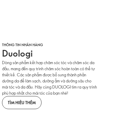
THÔNG TIN NHÃN HÀNG
Duologi
Dòng sản phẩm kết hợp chăm sóc tóc và chăm sóc da
đầu, mang đến quy trình chăm sóc hoàn toàn có thể tự
thiết kế. Các sản phẩm được bổ sung thành phần
dưỡng da để làm sạch, dưỡng ẩm và dưỡng sâu cho
mái tóc và da đầu. Hãy cùng DUOLOGI tìm ra quy trình
phù hợp nhất cho mái tóc của bạn nhé!
TÌM HIỂU THÊM