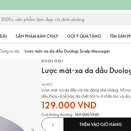
ĐÃI
SẢN PHẨM BÁN CHẠY
GỢI Ý QUÀ TẶNG
TÌM SẢN 
Dụng cụ tóc
/
Lược mát-xa da đầu Duologi Scalp Massager
DUOLOGI
Lược mát-xa da đầu Duolo
46492
Lược mát-xa da đầu với tác động nhẹ nhàng, hỗ trợ 
dầu thừa và tế bào da chết tích tụ ở chân tóc và d
129.000 VND
Giá thông thường:
159.000 VND
THÊM VÀO GIỎ HÀNG