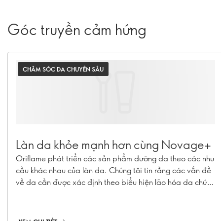
Góc truyền cảm hứng
CHĂM SÓC DA CHUYÊN SÂU
Làn da khỏe mạnh hơn cùng Novage+
Oriflame phát triển các sản phẩm dưỡng da theo các nhu
cầu khác nhau của làn da. Chúng tôi tin rằng các vấn đề
về da cần được xác định theo biểu hiện lão hóa da chứ
không theo tuổi tác. Novage+ có những quy trình chuyên
biệt cho các nhu cầu chăm sóc da của riêng bạn.