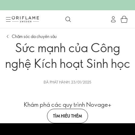
Chăm sóc da chuyên sâu
Sức mạnh của Công
nghệ Kích hoạt Sinh học
ĐÃ PHÁT HÀNH: 23/01/2025
Khám phá các quy trình Novage+
TÌM HIỂU THÊM