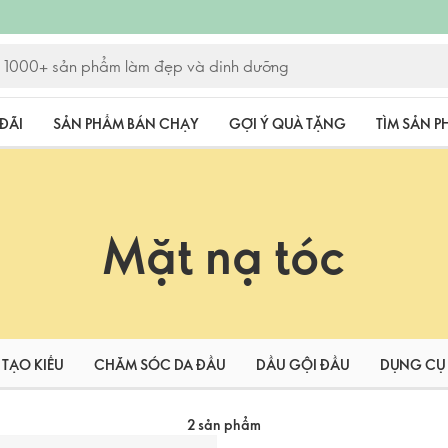
ĐÃI
SẢN PHẨM BÁN CHẠY
GỢI Ý QUÀ TẶNG
TÌM SẢN 
Mặt nạ tóc
TẠO KIỂU
CHĂM SÓC DA ĐẦU
DẦU GỘI ĐẦU
DỤNG CỤ 
2 sản phẩm