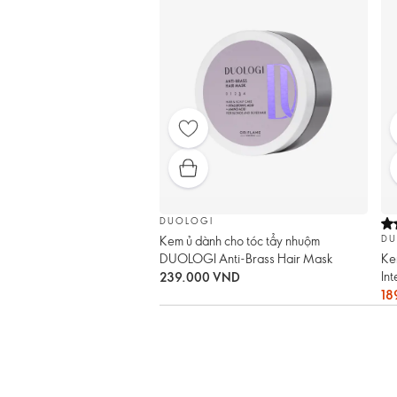
DUOLOGI
Kem ủ dành cho tóc tẩy nhuộm
DU
DUOLOGI Anti-Brass Hair Mask
Ke
In
239.000 VND
18