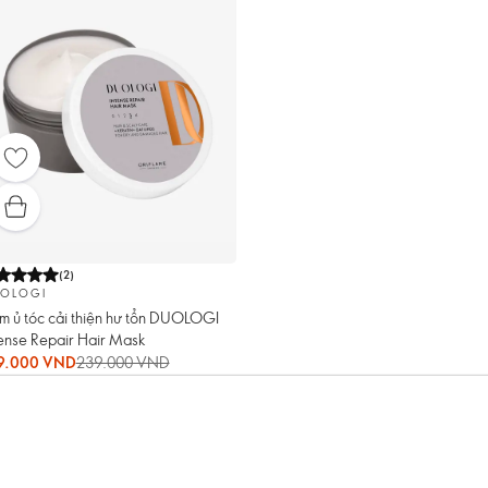
(
2
)
OLOGI
m ủ tóc cải thiện hư tổn DUOLOGI
tense Repair Hair Mask
9.000 VND
239.000 VND