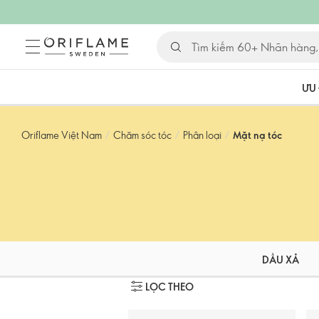
ƯU 
Oriflame Việt Nam
/
Chăm sóc tóc
/
Phân loại
/
Mặt nạ tóc
DẦU XẢ
LỌC THEO