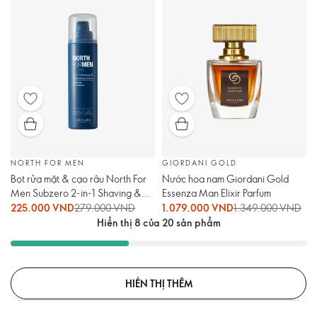
NORTH FOR MEN
GIORDANI GOLD
Bọt rửa mặt & cạo râu North For
Nước hoa nam Giordani Gold
Men Subzero 2-in-1 Shaving &
Essenza Man Elixir Parfum
Cleansing Foam
225.000 VND
279.000 VND
1.079.000 VND
1.349.000 VND
Hiển thị 8 của 20 sản phẩm
HIỂN THỊ THÊM