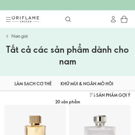
Nam giới
Tất cả các sản phẩm dành cho
nam
LÀM SẠCH CƠ THỂ
KHỬ MÙI & NGĂN MỒ HÔI
NƯỚC
SẢN PHẨM GỢI Ý
20 sản phẩm