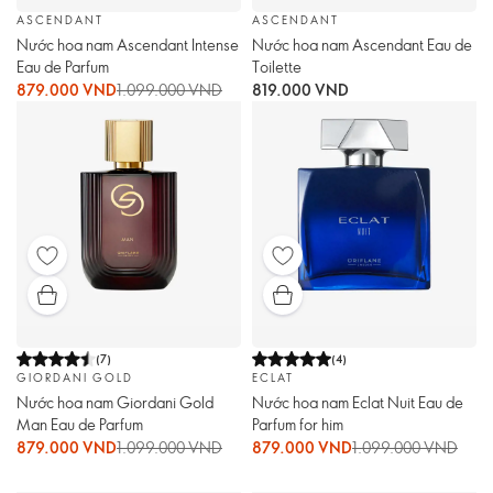
ASCENDANT
ASCENDANT
Nước hoa nam Ascendant Intense
Nước hoa nam Ascendant Eau de
Eau de Parfum
Toilette
879.000 VND
1.099.000 VND
819.000 VND
(
7
)
(
4
)
GIORDANI GOLD
ECLAT
Nước hoa nam Giordani Gold
Nước hoa nam Eclat Nuit Eau de
Man Eau de Parfum
Parfum for him
879.000 VND
1.099.000 VND
879.000 VND
1.099.000 VND