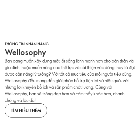
THÔNG TIN NHÃN HÀNG
Wellosophy
Bạn đang muốn xây dựng một lối sống lành mạnh hơn cho bản thân và
gia đình, hoặc muốn nâng cao thể lực và cải thiện vóc dáng, hay là đạt
được cân nặng lý tưởng? Với tất cả mục tiêu của mỗi người tiêu dùng,
Wellosophy đều mang đến giải pháp hỗ trợ tiện lợi và hiệu quả, với
những lời khuyên bổ ích và sản phẩm chất lượng. Cùng với
Wellosophy, bạn sẽ trông đẹp hơn và cảm thấy khỏe hơn, nhanh
chóng và lâu dài!
TÌM HIỂU THÊM