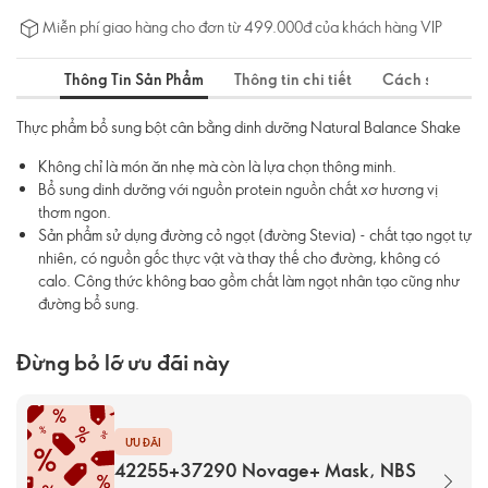
Miễn phí giao hàng cho đơn từ 499.000đ của khách hàng VIP
Thông Tin Sản Phẩm
Thông tin chi tiết
Cách sử dụng
Thực phẩm bổ sung bột cân bằng dinh dưỡng Natural Balance Shake
Không chỉ là món ăn nhẹ mà còn là lựa chọn thông minh.
Bổ sung dinh dưỡng với nguồn protein nguồn chất xơ hương vị
thơm ngon.
Sản phẩm sử dụng đường cỏ ngọt (đường Stevia) - chất tạo ngọt tự
nhiên, có nguồn gốc thực vật và thay thế cho đường, không có
calo. Công thức không bao gồm chất làm ngọt nhân tạo cũng như
đường bổ sung.
Đừng bỏ lỡ ưu đãi này
ƯU ĐÃI
42255+37290 Novage+ Mask, NBS