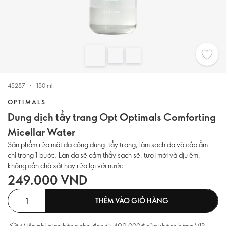
45287
150 ml.
OPTIMALS
Dung dịch tẩy trang Opt Optimals Comforting
Micellar Water
Sản phẩm rửa mặt đa công dụng: tẩy trang, làm sạch da và cấp ẩm –
chỉ trong 1 bước. Làn da sẽ cảm thấy sạch sẽ, tươi mới và dịu êm,
không cần chà xát hay rửa lại với nước.
249.000 VND
THÊM VÀO GIỎ HÀNG