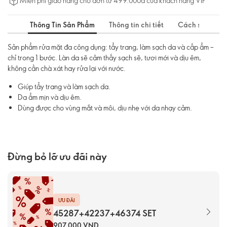
Miễn phí giao hàng cho đơn từ 499.000đ của khách hàng VIP
Thông Tin Sản Phẩm
Thông tin chi tiết
Cách sử dụng
Sản phẩm rửa mặt đa công dụng: tẩy trang, làm sạch da và cấp ẩm –
chỉ trong 1 bước. Làn da sẽ cảm thấy sạch sẽ, tươi mới và dịu êm,
không cần chà xát hay rửa lại với nước.
Giúp tẩy trang và làm sạch da.
Da ẩm mịn và dịu êm.
Dùng được cho vùng mắt và môi, dịu nhẹ với da nhạy cảm.
Đừng bỏ lỡ ưu đãi này
ƯU ĐÃI
45287+42237+46374 SET
907.000 VND