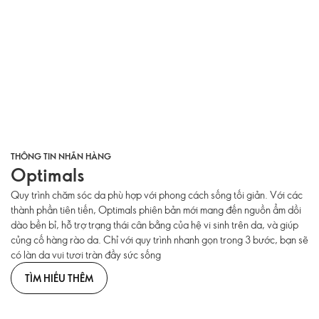
THÔNG TIN NHÃN HÀNG
Optimals
Quy trình chăm sóc da phù hợp với phong cách sống tối giản. Với các
thành phần tiên tiến, Optimals phiên bản mới mang đến nguồn ẩm dồi
dào bền bỉ, hỗ trợ trạng thái cân bằng của hệ vi sinh trên da, và giúp
củng cố hàng rào da. Chỉ với quy trình nhanh gọn trong 3 bước, bạn sẽ
có làn da vui tươi tràn đầy sức sống
TÌM HIỂU THÊM